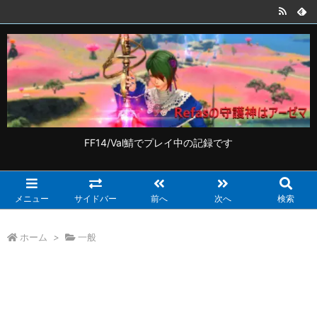
FF14/Val鯖でプレイ中の記録です
メニュー
サイドバー
前へ
次へ
検索
ホーム
>
一般