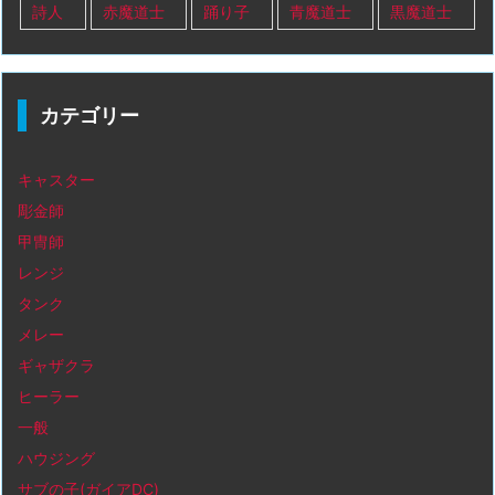
詩人
赤魔道士
踊り子
青魔道士
黒魔道士
カテゴリー
キャスター
彫金師
甲冑師
レンジ
タンク
メレー
ギャザクラ
ヒーラー
一般
ハウジング
サブの子(ガイアDC)