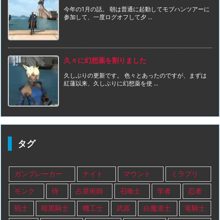
今年の1月の話。 朝は普通に起動してモブハンツアーに
参加して、一度ログオフして夕 ...
久々に幻想薬を割りました
久しぶりの更新です。 色々とあったのですが、まずは
紅蓮以来、久しぶりに幻想薬を使 ...
タグ
ガンブレーカー
ナイト
マウント
ミラプリ
モンク
侍
占星術師
召喚士
学者
忍者
戦士
暗黒騎士
機工士
武器
白魔道士
竜騎士