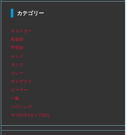
カテゴリー
キャスター
彫金師
甲冑師
レンジ
タンク
メレー
ギャザクラ
ヒーラー
一般
ハウジング
サブの子(ガイアDC)