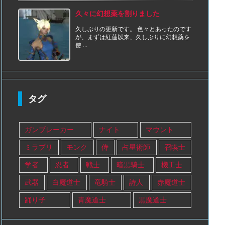
久々に幻想薬を割りました
久しぶりの更新です。 色々とあったのです
が、まずは紅蓮以来、久しぶりに幻想薬を
使 ...
タグ
ガンブレーカー
ナイト
マウント
ミラプリ
モンク
侍
占星術師
召喚士
学者
忍者
戦士
暗黒騎士
機工士
武器
白魔道士
竜騎士
詩人
赤魔道士
踊り子
青魔道士
黒魔道士