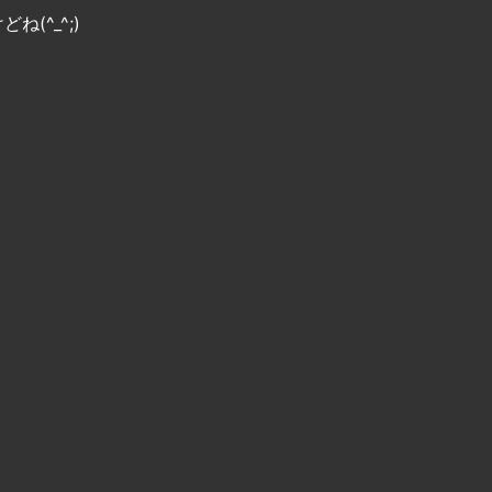
(^_^;)