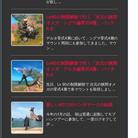
が欲し ...
Lv90の制限解除で行く「次元の狭間
オメガ シグマ編零式4層」 パッチ
6.5
デルタ零式4層に続いて、シグマ零式4層の
マウント周回にも参加してきました。マウ
ン ...
Lv90の制限解除で行く「次元の狭間
オメガ デルタ編零式4層」 パッチ
6.5
先日、Lv 90の制限解除で 次元の狭間オメ
ガの零式4層で各マウントを取得しまし ...
新しいPCでのベンチマークの結果
今年の1月の話。 朝は普通に起動してモブ
ハンツアーに参加して、一度ログオフして
夕 ...