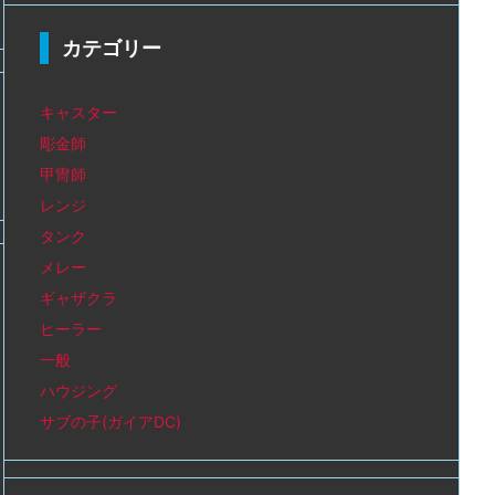
カテゴリー
キャスター
彫金師
甲冑師
レンジ
タンク
メレー
ギャザクラ
ヒーラー
一般
ハウジング
サブの子(ガイアDC)