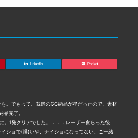
LinkedIn
Pocket
ーを。でもって、裁縫のGC納品が星だったので、素材
納品完了。
に。1発クリアでした。．．．レーザー食らった後
イショで(爆)いや、ナイショになってない。ご一緒