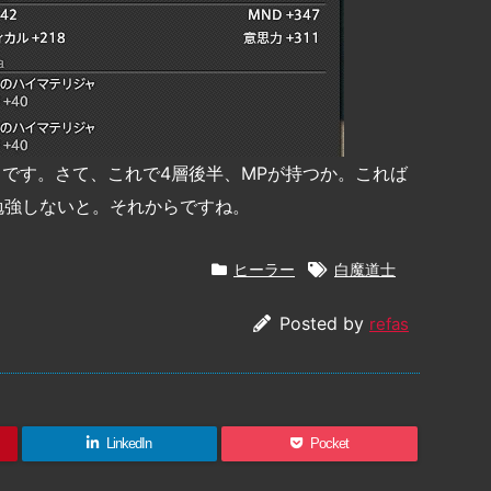
らです。さて、これで4層後半、MPが持つか。これば
勉強しないと。それからですね。
ヒーラー
白魔道士
Posted by
refas
LinkedIn
Pocket