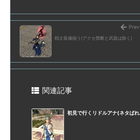
Prev
戦士装備揃う(アクセ禁断と武器は除く)
関連記事
初見で行くリドルアナ(ネタばれ