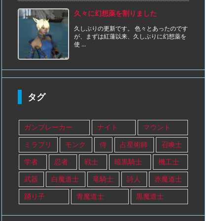
久々に幻想薬を割りました
久しぶりの更新です。 色々とあったのです
が、まずは紅蓮以来、久しぶりに幻想薬を
使 ...
タグ
ガンブレーカー
ナイト
マウント
ミラプリ
モンク
侍
占星術師
召喚士
学者
忍者
戦士
暗黒騎士
機工士
武器
白魔道士
竜騎士
詩人
赤魔道士
踊り子
青魔道士
黒魔道士