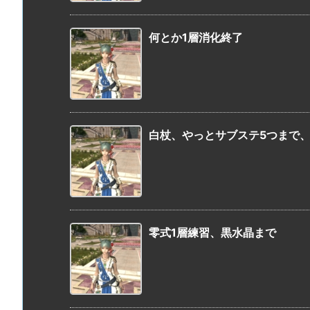
何とか1層消化終了
白杖、やっとサブステ5つまで
零式1層練習、黒水晶まで