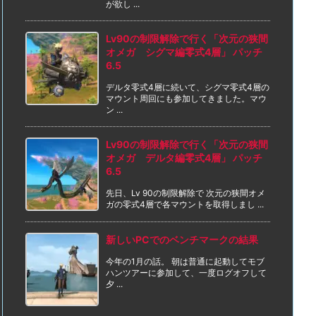
が欲し ...
Lv90の制限解除で行く「次元の狭間
オメガ シグマ編零式4層」 パッチ
6.5
デルタ零式4層に続いて、シグマ零式4層の
マウント周回にも参加してきました。マウ
ン ...
Lv90の制限解除で行く「次元の狭間
オメガ デルタ編零式4層」 パッチ
6.5
先日、Lv 90の制限解除で 次元の狭間オメ
ガの零式4層で各マウントを取得しまし ...
新しいPCでのベンチマークの結果
今年の1月の話。 朝は普通に起動してモブ
ハンツアーに参加して、一度ログオフして
夕 ...