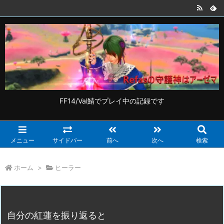
FF14/Val鯖でプレイ中の記録です
メニュー
サイドバー
前へ
次へ
検索
ホーム
>
ヒーラー
自分の紅蓮を振り返ると