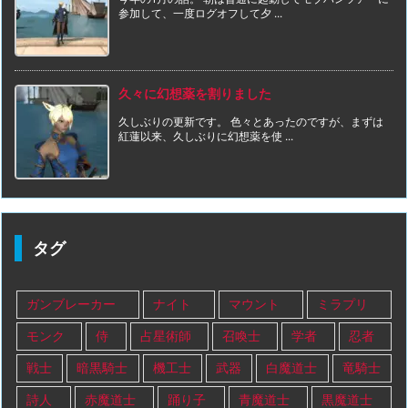
参加して、一度ログオフして夕 ...
久々に幻想薬を割りました
久しぶりの更新です。 色々とあったのですが、まずは
紅蓮以来、久しぶりに幻想薬を使 ...
タグ
ガンブレーカー
ナイト
マウント
ミラプリ
モンク
侍
占星術師
召喚士
学者
忍者
戦士
暗黒騎士
機工士
武器
白魔道士
竜騎士
詩人
赤魔道士
踊り子
青魔道士
黒魔道士