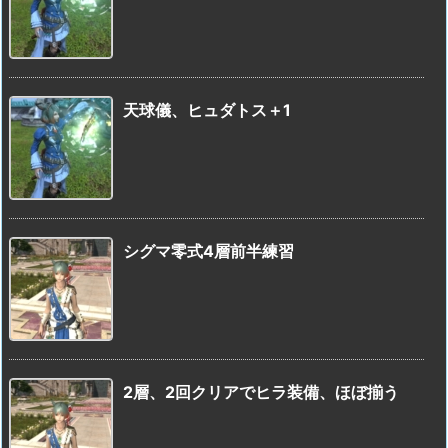
天球儀、ヒュダトス＋1
シグマ零式4層前半練習
2層、2回クリアでヒラ装備、ほぼ揃う