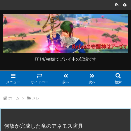
FF14/Val鯖でプレイ中の記録です
メニュー
サイドバー
前へ
次へ
検索
ホーム
>
メレー
何故か完成した竜のアネモス防具