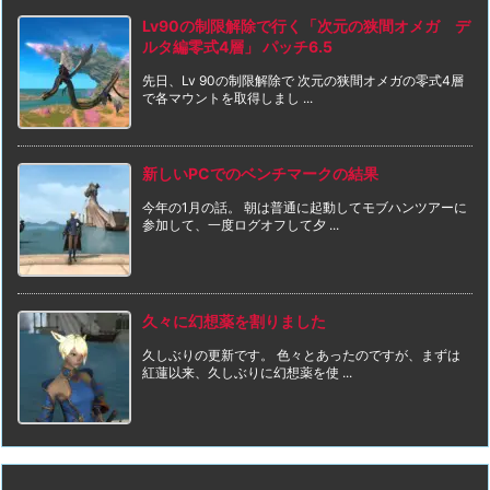
Lv90の制限解除で行く「次元の狭間オメガ デ
ルタ編零式4層」 パッチ6.5
先日、Lv 90の制限解除で 次元の狭間オメガの零式4層
で各マウントを取得しまし ...
新しいPCでのベンチマークの結果
今年の1月の話。 朝は普通に起動してモブハンツアーに
参加して、一度ログオフして夕 ...
久々に幻想薬を割りました
久しぶりの更新です。 色々とあったのですが、まずは
紅蓮以来、久しぶりに幻想薬を使 ...