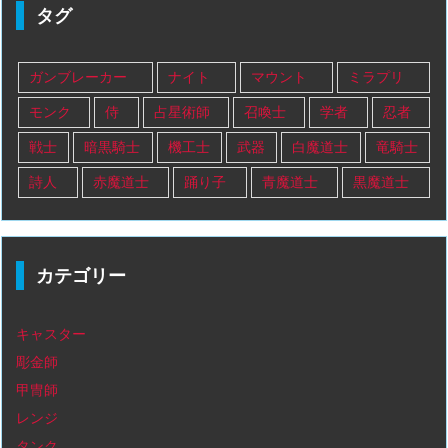
タグ
ガンブレーカー
ナイト
マウント
ミラプリ
モンク
侍
占星術師
召喚士
学者
忍者
戦士
暗黒騎士
機工士
武器
白魔道士
竜騎士
詩人
赤魔道士
踊り子
青魔道士
黒魔道士
カテゴリー
キャスター
彫金師
甲冑師
レンジ
タンク