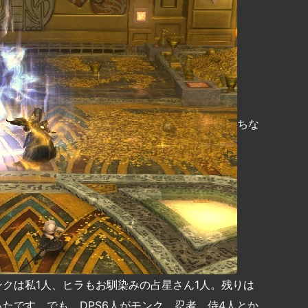
ちな
ンクは私1人、ヒラもお馴染みの占星さん1人。残りは
たです。でも、DPS6人がモンク、忍者、侍4人とか