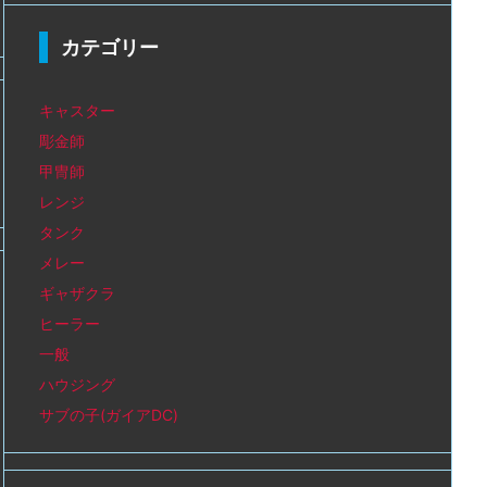
カテゴリー
キャスター
彫金師
甲冑師
レンジ
タンク
メレー
ギャザクラ
ヒーラー
一般
ハウジング
サブの子(ガイアDC)