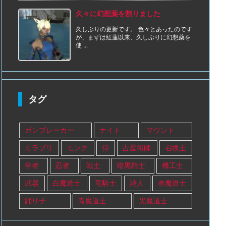
久々に幻想薬を割りました
久しぶりの更新です。 色々とあったのです
が、まずは紅蓮以来、久しぶりに幻想薬を
使 ...
タグ
ガンブレーカー
ナイト
マウント
ミラプリ
モンク
侍
占星術師
召喚士
学者
忍者
戦士
暗黒騎士
機工士
武器
白魔道士
竜騎士
詩人
赤魔道士
踊り子
青魔道士
黒魔道士