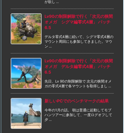
が欲し ...
Lv90の制限解除で行く「次元の狭間
オメガ シグマ編零式4層」 パッチ
6.5
デルタ零式4層に続いて、シグマ零式4層の
マウント周回にも参加してきました。マウ
ン ...
Lv90の制限解除で行く「次元の狭間
オメガ デルタ編零式4層」 パッチ
6.5
先日、Lv 90の制限解除で 次元の狭間オメ
ガの零式4層で各マウントを取得しまし ...
新しいPCでのベンチマークの結果
今年の1月の話。 朝は普通に起動してモブ
ハンツアーに参加して、一度ログオフして
夕 ...